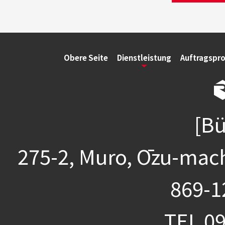
Obere Seite
Dienstleistung
Auftragspr
[Bü
275-2, Muro, Ōzu-mac
869-1
TEL
09