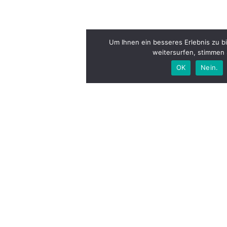
Um Ihnen ein besseres Erlebnis zu b
weitersurfen, stimmen
OK
Nein.