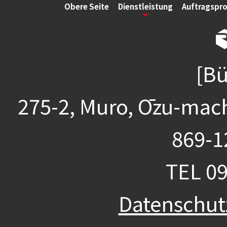
Obere Seite
Dienstleistung
Auftragspr
[Bü
275-2, Muro, Ōzu-mac
869-1
TEL
09
Datenschu