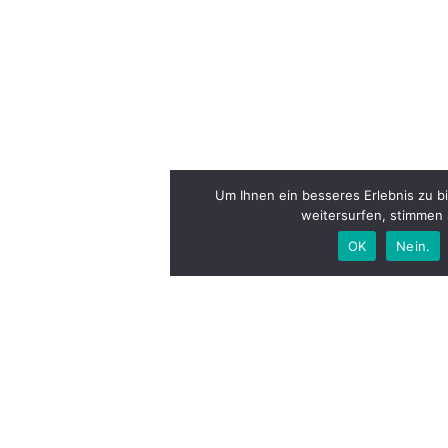
Um Ihnen ein besseres Erlebnis zu b
weitersurfen, stimmen
OK
Nein.