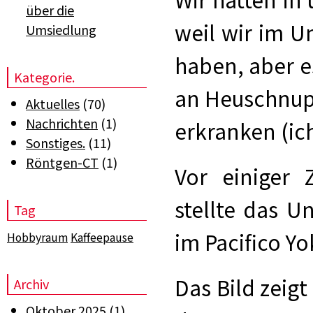
über die
weil wir im 
Umsiedlung
haben, aber es
Kategorie.
an Heuschnup
Aktuelles
(70)
Nachrichten
(1)
erkranken (ich
Sonstiges.
(11)
Röntgen-CT
(1)
Vor einiger 
stellte das 
Tag
im Pacifico Y
Hobbyraum
Kaffeepause
Das Bild zeig
Archiv
Oktober 2025
(1)