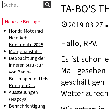
Suchen
TA-BO'S T
Neueste Beiträge.
2019.03.27
Honda Motorrad
Heimkehr
Hallo, RPV.
Kumamoto 2025
Morgenausfahrt
Es ist schon e
Beobachtung der
inneren Struktur
Mal gesehen
von Banjo-
Beschlägen mittels
geschäftige
Röntgen-CT.
Wetter zurech
Ausstellungen
(Nagoya)
Benachrichtigung
Wir hatten i