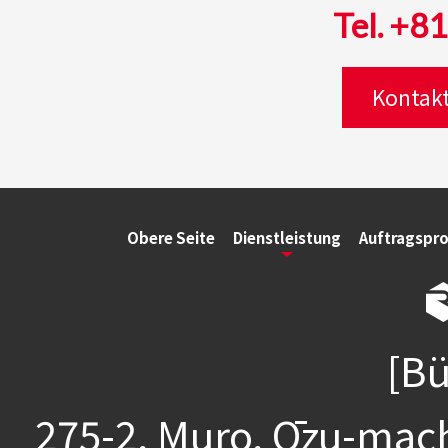
Tel. +8
Kontakt
Obere Seite
Dienstleistung
Auftragspr
[Bü
275-2, Muro, Ōzu-mac