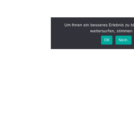
Um Ihnen ein besseres Erlebnis zu b
weitersurfen, stimmen
OK
Nein.