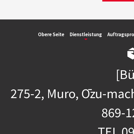
Obere Seite
Dienstleistung
Auftragspr
[Bü
275-2, Muro, Ōzu-mac
869-1
TEL
09