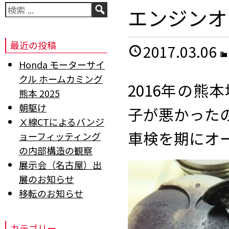
検
エンジンオ
索
最近の投稿
2017.03.06
Honda モーターサイ
クル ホームカミング
2016年の
熊本 2025
朝駆け
子が悪かった
Ⅹ線CTによるバンジ
車検を期にオ
ョーフィッティング
の内部構造の観察
展示会（名古屋）出
展のお知らせ
移転のお知らせ
カテゴリー