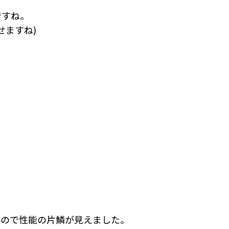
ですね。
せますね)
たので性能の片鱗が見えました。