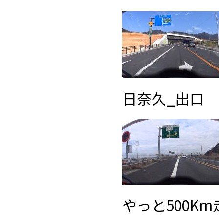
日奈久_出口
やっと500K