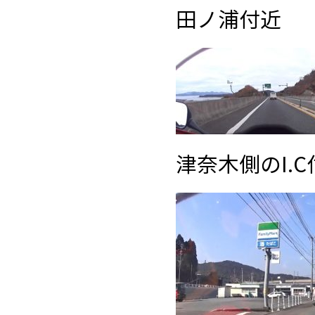
田ノ浦付近
津奈木側のI.