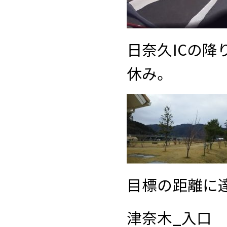
日奈久ICの
休み。
目標の距離に
津奈木_入口