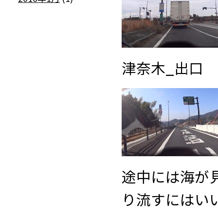
津奈木_出口
途中には海が
り流すにはい