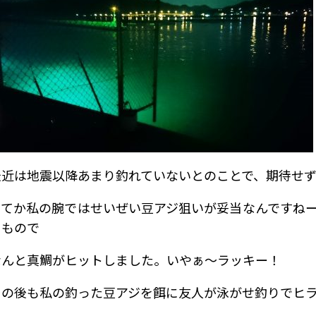
最近は地震以降あまり釣れていないとのことで、期待せ
ってか私の腕ではせいぜい豆アジ狙いが妥当なんですね
るもので
なんと真鯛がヒットしました。いやぁ～ラッキー！
その後も私の釣った豆アジを餌に友人が泳がせ釣りでヒ