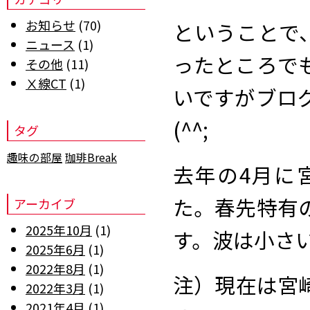
お知らせ
(70)
ということで
ニュース
(1)
ったところで
その他
(11)
Ⅹ線CT
(1)
いですがブロ
(^^;
タグ
趣味の部屋
珈琲Break
去年の4月に
た。春先特有
アーカイブ
2025年10月
(1)
す。波は小さ
2025年6月
(1)
2022年8月
(1)
注）現在は宮
2022年3月
(1)
2021年4月
(1)